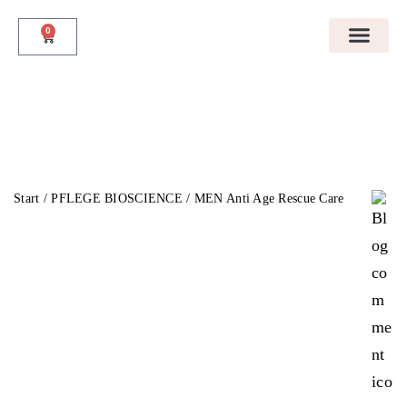
0
Startseite
Unser Angebot
Termin Vereinbaren
Über Uns
Galerie
Kontakt
Start
/
PFLEGE BIOSCIENCE
/ MEN Anti Age Rescue Care