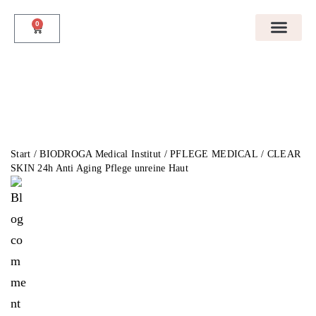
0
Startseite
Unser Angebot
Termin Vereinbaren
Über Uns
Galerie
Kontakt
Start
/
BIODROGA Medical Institut
/
PFLEGE MEDICAL
/ CLEAR
SKIN 24h Anti Aging Pflege unreine Haut