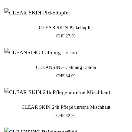
• Reguliert Talgproduktion
• Unterstützt Anti-Aging-Effekte (Falten & Linien)
• Verfeinert das Hautbild und mattiert
• Leichte, schnell einziehende Textur
CLEAR SKIN Pickeltupfer
• Speziell für unreine Haut mit Anti-Aging-Bedürfnis
Anwendung:
CHF
27.50
Morgens und abends nach der Reinigung auf Gesicht, Hals
und Dekolleté auftragen.
CLEANSING Calming Lotion
CHF
34.00
CLEAR SKIN 24h Pflege unreine Mischhaut
CHF
42.50